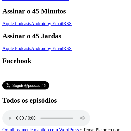
Assinar o 45 Minutos
Apple Podcasts
Android
by Email
RSS
Assinar o 45 Jardas
Apple Podcasts
Android
by Email
RSS
Facebook
Todos os episódios
Orgulhosamente mantido com WordPress
•
Tema: Pictorico por