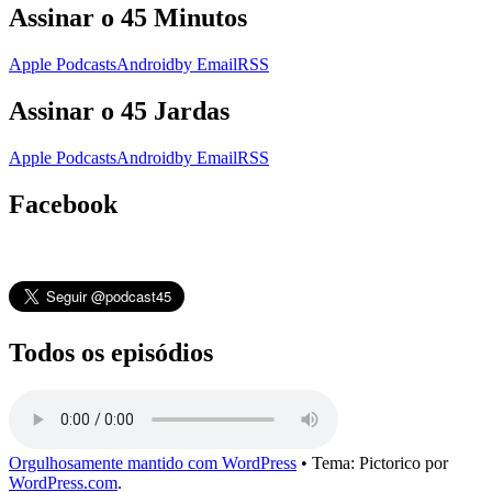
Assinar o 45 Minutos
Apple Podcasts
Android
by Email
RSS
Assinar o 45 Jardas
Apple Podcasts
Android
by Email
RSS
Facebook
Todos os episódios
Orgulhosamente mantido com WordPress
•
Tema: Pictorico por
WordPress.com
.