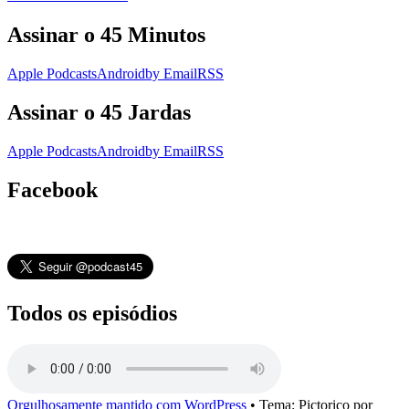
Assinar o 45 Minutos
Apple Podcasts
Android
by Email
RSS
Assinar o 45 Jardas
Apple Podcasts
Android
by Email
RSS
Facebook
Todos os episódios
Orgulhosamente mantido com WordPress
•
Tema: Pictorico por