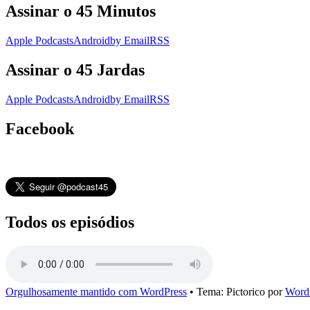
Assinar o 45 Minutos
Apple Podcasts
Android
by Email
RSS
Assinar o 45 Jardas
Apple Podcasts
Android
by Email
RSS
Facebook
Todos os episódios
Orgulhosamente mantido com WordPress
•
Tema: Pictorico por
Word