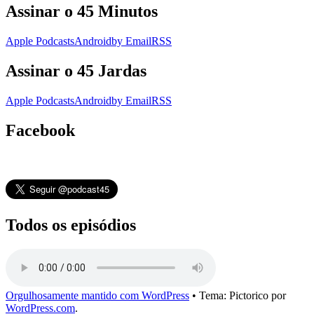
Assinar o 45 Minutos
Apple Podcasts
Android
by Email
RSS
Assinar o 45 Jardas
Apple Podcasts
Android
by Email
RSS
Facebook
Todos os episódios
Orgulhosamente mantido com WordPress
•
Tema: Pictorico por
WordPress.com
.