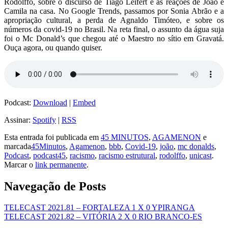
Rodolffo, sobre o discurso de Tiago Leifert e as reações de João e
Camila na casa. No Google Trends, passamos por Sonia Abrão e a
apropriação cultural, a perda de Agnaldo Timóteo, e sobre os
números da covid-19 no Brasil. Na reta final, o assunto da água suja
foi o Mc Donald’s que chegou até o Maestro no sítio em Gravatá.
Ouça agora, ou quando quiser.
Podcast:
Download
|
Embed
Assinar:
Spotify
|
RSS
Esta entrada foi publicada em
45 MINUTOS
,
AGAMENON
e
marcada
45Minutos
,
Agamenon
,
bbb
,
Covid-19
,
joão
,
mc donalds
,
Podcast
,
podcast45
,
racismo
,
racismo estrutural
,
rodolffo
,
unicast
.
Marcar o
link permanente
.
Navegação de Posts
TELECAST 2021.81 – FORTALEZA 1 X 0 YPIRANGA
TELECAST 2021.82 – VITÓRIA 2 X 0 RIO BRANCO-ES