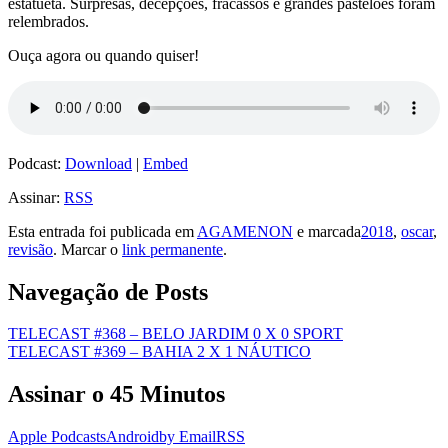
estatueta. Surpresas, decepções, fracassos e grandes pastelões foram
relembrados.
Ouça agora ou quando quiser!
Podcast:
Download
|
Embed
Assinar:
RSS
Esta entrada foi publicada em
AGAMENON
e marcada
2018
,
oscar
,
revisão
. Marcar o
link permanente
.
Navegação de Posts
TELECAST #368 – BELO JARDIM 0 X 0 SPORT
TELECAST #369 – BAHIA 2 X 1 NÁUTICO
Assinar o 45 Minutos
Apple Podcasts
Android
by Email
RSS