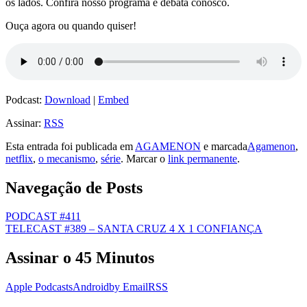
os lados. Confira nosso programa e debata conosco.
Ouça agora ou quando quiser!
Podcast:
Download
|
Embed
Assinar:
RSS
Esta entrada foi publicada em
AGAMENON
e marcada
Agamenon
,
netflix
,
o mecanismo
,
série
. Marcar o
link permanente
.
Navegação de Posts
PODCAST #411
TELECAST #389 – SANTA CRUZ 4 X 1 CONFIANÇA
Assinar o 45 Minutos
Apple Podcasts
Android
by Email
RSS