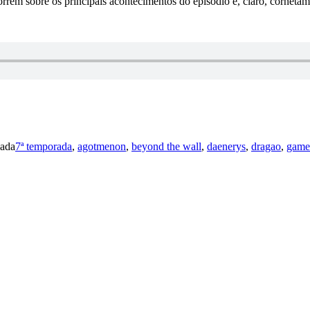
rrem sobre os principais acontecimentos do episódio e, claro, cornetam
ada
7ª temporada
,
agotmenon
,
beyond the wall
,
daenerys
,
dragao
,
game 