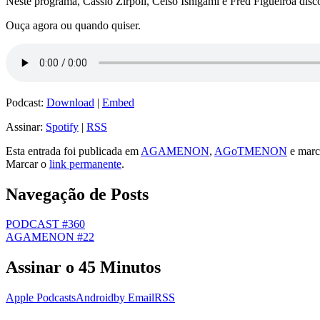
Neste programa, Cassio Zirpoli, Celso Ishigami e Fred Figueiroa disco
Ouça agora ou quando quiser.
Podcast:
Download
|
Embed
Assinar:
Spotify
|
RSS
Esta entrada foi publicada em
AGAMENON
,
AGoTMENON
e marc
Marcar o
link permanente
.
Navegação de Posts
PODCAST #360
AGAMENON #22
Assinar o 45 Minutos
Apple Podcasts
Android
by Email
RSS