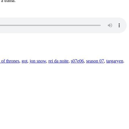
 a trama.
of thrones
,
got
,
jon snow
,
rei da noite
,
s07e06
,
season 07
,
targaryen
.