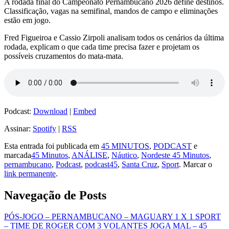
A rodada final do Campeonato Pernambucano 2026 define destinos.
Classificação, vagas na semifinal, mandos de campo e eliminações
estão em jogo.
Fred Figueiroa e Cassio Zirpoli analisam todos os cenários da última
rodada, explicam o que cada time precisa fazer e projetam os
possíveis cruzamentos do mata-mata.
Podcast:
Download
|
Embed
Assinar:
Spotify
|
RSS
Esta entrada foi publicada em
45 MINUTOS
,
PODCAST
e
marcada
45 Minutos
,
ANÁLISE
,
Náutico
,
Nordeste 45 Minutos
,
pernambucano
,
Podcast
,
podcast45
,
Santa Cruz
,
Sport
. Marcar o
link permanente
.
Navegação de Posts
PÓS-JOGO – PERNAMBUCANO – MAGUARY 1 X 1 SPORT
– TIME DE ROGER COM 3 VOLANTES JOGA MAL – 45