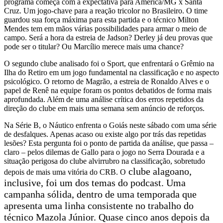
programa começa com a expectativa para América/MG x Santa
Cruz. Um jogo-chave para a reação tricolor no Brasileiro. O time
guardou sua força máxima para esta partida e o técnico Milton
Mendes tem em mãos várias possibilidades para armar o meio de
campo. Será a hora da estreia de Jadson? Derley já deu provas que
pode ser o titular? Ou Marcílio merece mais uma chance?
O segundo clube analisado foi o Sport, que enfrentará o Grêmio na
Ilha do Retiro em um jogo fundamental na classificação e no aspecto
psicológico. O retorno de Magrão, a estreia de Ronaldo Alves e o
papel de Renê na equipe foram os pontos debatidos de forma mais
aprofundada. Além de uma análise crítica dos erros repetidos da
direção do clube em mais uma semana sem anúncio de reforços.
Na Série B, o Náutico enfrenta o Goiás neste sábado com uma série
de desfalques. Apenas acaso ou existe algo por trás das repetidas
lesões? Esta pergunta foi o ponto de partida da análise, que passa –
claro – pelos dilemas de Gallo para o jogo no Serra Dourada e a
situação perigosa do clube alvirrubro na classificação, sobretudo
clube alagoano,
depois de mais uma vitória do CRB. O
inclusive, foi um dos temas do podcast.
Uma
campanha sólida, dentro de uma temporada que
apresenta uma linha consistente no trabalho do
técnico
Mazola Júnior. Quase cinco anos depois da