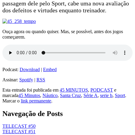
passagem dele pelo Sport, cabe uma nova avaliação
dos defeitos e virtudes enquanto treinador.
Ouça agora ou quando quiser. Mas, se possível, antes dos jogos
começarem.
Podcast:
Download
|
Embed
Assinar:
Spotify
|
RSS
Esta entrada foi publicada em
45 MINUTOS
,
PODCAST
e
marcada
45 Minutos
,
Náutico
,
Santa Cruz
,
Série A
,
serie b
,
Sport
.
Marcar o
link permanente
.
Navegação de Posts
TELECAST #50
TELECAST #51