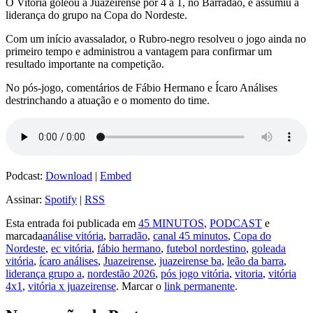
O Vitória goleou a Juazeirense por 4 a 1, no Barradão, e assumiu a
liderança do grupo na Copa do Nordeste.
Com um início avassalador, o Rubro-negro resolveu o jogo ainda no
primeiro tempo e administrou a vantagem para confirmar um
resultado importante na competição.
No pós-jogo, comentários de Fábio Hermano e Ícaro Análises
destrinchando a atuação e o momento do time.
Podcast:
Download
|
Embed
Assinar:
Spotify
|
RSS
Esta entrada foi publicada em
45 MINUTOS
,
PODCAST
e
marcada
análise vitória
,
barradão
,
canal 45 minutos
,
Copa do
Nordeste
,
ec vitória
,
fábio hermano
,
futebol nordestino
,
goleada
vitória
,
ícaro análises
,
Juazeirense
,
juazeirense ba
,
leão da barra
,
liderança grupo a
,
nordestão 2026
,
pós jogo vitória
,
vitoria
,
vitória
4x1
,
vitória x juazeirense
. Marcar o
link permanente
.