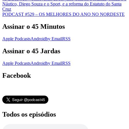
Náutico, Diego Souza e o Sport, e a reforma do Estatuto do Santa
Cruz
PODCAST #529 – OS MELHORES DO ANO NO NORDESTE
Assinar o 45 Minutos
Apple Podcasts
Android
by Email
RSS
Assinar o 45 Jardas
Apple Podcasts
Android
by Email
RSS
Facebook
Todos os episódios