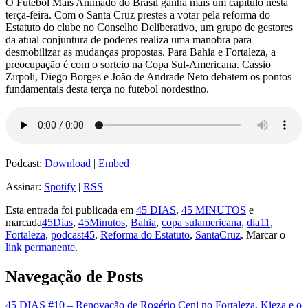
O Futebol Mais Animado do Brasil ganha mais um capítulo nesta
terça-feira. Com o Santa Cruz prestes a votar pela reforma do
Estatuto do clube no Conselho Deliberativo, um grupo de gestores
da atual conjuntura de poderes realiza uma manobra para
desmobilizar as mudanças propostas. Para Bahia e Fortaleza, a
preocupação é com o sorteio na Copa Sul-Americana. Cassio
Zirpoli, Diego Borges e João de Andrade Neto debatem os pontos
fundamentais desta terça no futebol nordestino.
Podcast:
Download
|
Embed
Assinar:
Spotify
|
RSS
Esta entrada foi publicada em
45 DIAS
,
45 MINUTOS
e
marcada
45Dias
,
45Minutos
,
Bahia
,
copa sulamericana
,
dia11
,
Fortaleza
,
podcast45
,
Reforma do Estatuto
,
SantaCruz
. Marcar o
link permanente
.
Navegação de Posts
45 DIAS #10 – Renovação de Rogério Ceni no Fortaleza, Kieza e o