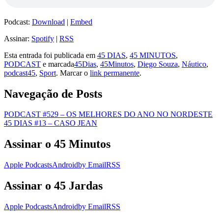
Podcast:
Download
|
Embed
Assinar:
Spotify
|
RSS
Esta entrada foi publicada em
45 DIAS
,
45 MINUTOS
,
PODCAST
e marcada
45Dias
,
45Minutos
,
Diego Souza
,
Náutico
,
podcast45
,
Sport
. Marcar o
link permanente
.
Navegação de Posts
PODCAST #529 – OS MELHORES DO ANO NO NORDESTE
45 DIAS #13 – CASO JEAN
Assinar o 45 Minutos
Apple Podcasts
Android
by Email
RSS
Assinar o 45 Jardas
Apple Podcasts
Android
by Email
RSS