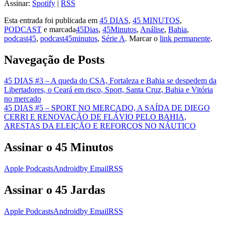
Assinar:
Spotify
|
RSS
Esta entrada foi publicada em
45 DIAS
,
45 MINUTOS
,
PODCAST
e marcada
45Dias
,
45Minutos
,
Análise
,
Bahia
,
podcast45
,
podcast45minutos
,
Série A
. Marcar o
link permanente
.
Navegação de Posts
45 DIAS #3 – A queda do CSA, Fortaleza e Bahia se despedem da
Libertadores, o Ceará em risco, Sport, Santa Cruz, Bahia e Vitória
no mercado
45 DIAS #5 – SPORT NO MERCADO, A SAÍDA DE DIEGO
CERRI E RENOVAÇÃO DE FLÁVIO PELO BAHIA,
ARESTAS DA ELEIÇÃO E REFORÇOS NO NÁUTICO
Assinar o 45 Minutos
Apple Podcasts
Android
by Email
RSS
Assinar o 45 Jardas
Apple Podcasts
Android
by Email
RSS