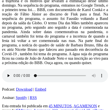
a trajetória e os motivos que levaram a eliminação desse último
domingo. Na sequência do programa, entramos no Google Trends, e
o primeiro tema foi… BBB, com documentário de Karol Conká e a
reação de Fábio Júnior ao discurso de Fiuk para a final. Na
sequência do programa, o assunto foi Faustão voltando a Band
depois da saída da Globo. O termo Dia das Mães também apareceu
no programa, pelo segundo ano seguido a data é comemorada na
pandemia. Ainda sobre datas comemorativas na pandemia, o
carnaval também foi tema do programa e a incerteza de quando a
festa irá voltar a ser comemorada nas ruas. Na parte final do
programa, a notícia do quadro de saúde de Barbara Bruno, filha da
ex atriz Nicette Bruno que faleceu ano passado em decorrência da
Covid-19 , também foi tema do programa. A água suja do programa
ficou na conta de João de Andrade Neto e sua inscrição ao vivo para
a próxima edição do BBB. Ouça agora, ou quando quiser.
Podcast:
Download
|
Embed
Assinar:
Spotify
|
RSS
Esta entrada foi publicada em
45 MINUTOS
,
AGAMENON
e