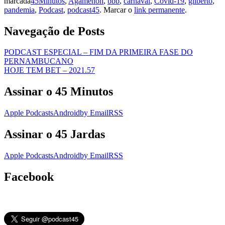
marcada
45Minutos
,
Agamenon
,
bbb
,
carnaval
,
Covid-19
,
gilberto
,
pandemia
,
Podcast
,
podcast45
. Marcar o
link permanente
.
Navegação de Posts
PODCAST ESPECIAL – FIM DA PRIMEIRA FASE DO
PERNAMBUCANO
HOJE TEM BET – 2021.57
Assinar o 45 Minutos
Apple Podcasts
Android
by Email
RSS
Assinar o 45 Jardas
Apple Podcasts
Android
by Email
RSS
Facebook