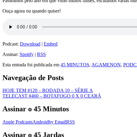
Passeamos pelo ano em que vimo muitos filmes, escutamos várias músi
Ouça agora ou quando quiser!
Podcast:
Download
|
Embed
Assinar:
Spotify
|
RSS
Esta entrada foi publicada em
45 MINUTOS
,
AGAMENON
,
PODC
Navegação de Posts
HOJE TEM #120 – RODADA 10 – SÉRIE A
TELECAST #460 – BOTAFOGO 0 X 0 CEARÁ
Assinar o 45 Minutos
Apple Podcasts
Android
by Email
RSS
Assinar o 45 Jardas