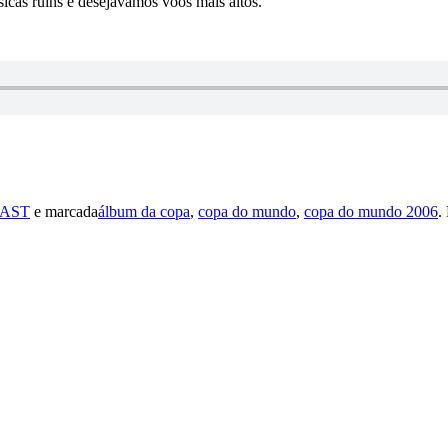
cas ruins e desejávamos voos mais altos.
AST
e marcada
álbum da copa
,
copa do mundo
,
copa do mundo 2006
.