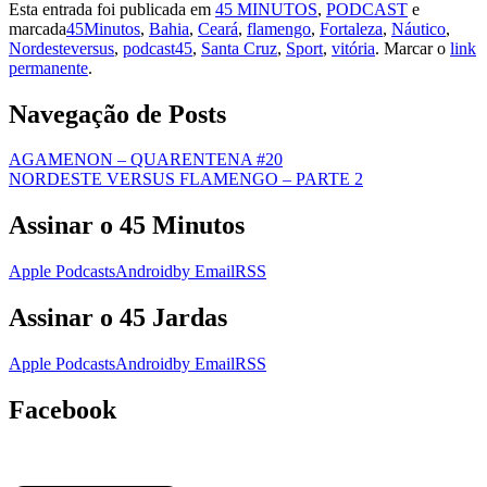
Esta entrada foi publicada em
45 MINUTOS
,
PODCAST
e
marcada
45Minutos
,
Bahia
,
Ceará
,
flamengo
,
Fortaleza
,
Náutico
,
Nordesteversus
,
podcast45
,
Santa Cruz
,
Sport
,
vitória
. Marcar o
link
permanente
.
Navegação de Posts
AGAMENON – QUARENTENA #20
NORDESTE VERSUS FLAMENGO – PARTE 2
Assinar o 45 Minutos
Apple Podcasts
Android
by Email
RSS
Assinar o 45 Jardas
Apple Podcasts
Android
by Email
RSS
Facebook