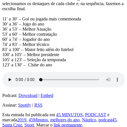
selecionamos os destaques de cada clube e, na sequência, fazemos a
escolha final.
11′ a 30′ – Gol ou jogada mais comemorada
30′ a 36′ – Jogo do ano
36′ a 53′ – Melhor Atuação
53′ a 60′ – Melhor contratação
60′ a 74′ – Jogador do ano
74′ a 83′ – Melhor técnico
83′ a 100′ – Maior feito além do futebol
100′ a 105′ – Melhor presidente
105′ a 123′ – Seleção da temporada
123′ a 130′ – Clube do ano
Podcast:
Download
|
Embed
Assinar:
Spotify
|
RSS
Esta entrada foi publicada em
45 MINUTOS
,
PODCAST
e
marcada
2019
,
45Minutos
,
melhores do ano
,
Náutico
,
podcast45
,
Santa Cruz
,
Sport
. Marcar o
link permanente
.