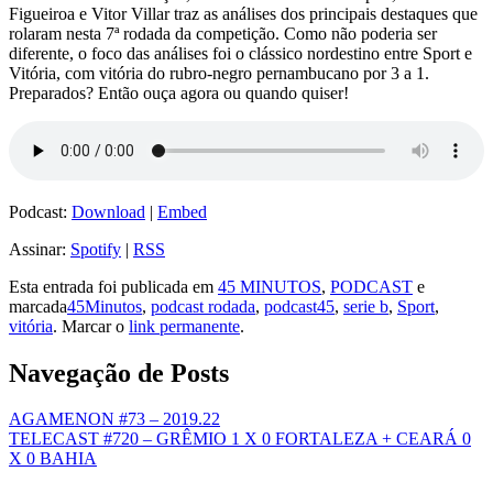
Figueiroa e Vitor Villar traz as análises dos principais destaques que
rolaram nesta 7ª rodada da competição. Como não poderia ser
diferente, o foco das análises foi o clássico nordestino entre Sport e
Vitória, com vitória do rubro-negro pernambucano por 3 a 1.
Preparados? Então ouça agora ou quando quiser!
Podcast:
Download
|
Embed
Assinar:
Spotify
|
RSS
Esta entrada foi publicada em
45 MINUTOS
,
PODCAST
e
marcada
45Minutos
,
podcast rodada
,
podcast45
,
serie b
,
Sport
,
vitória
. Marcar o
link permanente
.
Navegação de Posts
AGAMENON #73 – 2019.22
TELECAST #720 – GRÊMIO 1 X 0 FORTALEZA + CEARÁ 0
X 0 BAHIA