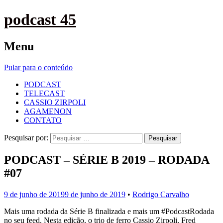
podcast 45
Menu
Pular para o conteúdo
PODCAST
TELECAST
CASSIO ZIRPOLI
AGAMENON
CONTATO
Pesquisar por:
PODCAST – SÉRIE B 2019 – RODADA
#07
9 de junho de 2019
9 de junho de 2019
•
Rodrigo Carvalho
Mais uma rodada da Série B finalizada e mais um #PodcastRodada
no seu feed. Nesta edição, o trio de ferro Cassio Zirpoli, Fred