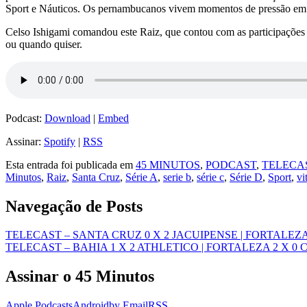
Sport e Náuticos. Os pernambucanos vivem momentos de pressão em seus 
Celso Ishigami comandou este Raiz, que contou com as participações 
ou quando quiser.
Podcast:
Download
|
Embed
Assinar:
Spotify
|
RSS
Esta entrada foi publicada em
45 MINUTOS
,
PODCAST
,
TELECA
Minutos
,
Raiz
,
Santa Cruz
,
Série A
,
serie b
,
série c
,
Série D
,
Sport
,
vi
Navegação de Posts
TELECAST – SANTA CRUZ 0 X 2 JACUIPENSE | FORTALEZ
TELECAST – BAHIA 1 X 2 ATHLETICO | FORTALEZA 2 X 0
Assinar o 45 Minutos
Apple Podcasts
Android
by Email
RSS