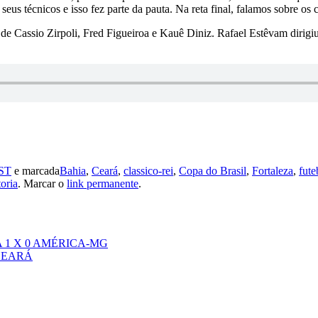
técnicos e isso fez parte da pauta. Na reta final, falamos sobre os ca
de Cassio Zirpoli, Fred Figueiroa e Kauê Diniz. Rafael Estêvam dirig
ST
e marcada
Bahia
,
Ceará
,
classico-rei
,
Copa do Brasil
,
Fortaleza
,
fute
toria
. Marcar o
link permanente
.
A 1 X 0 AMÉRICA-MG
 CEARÁ