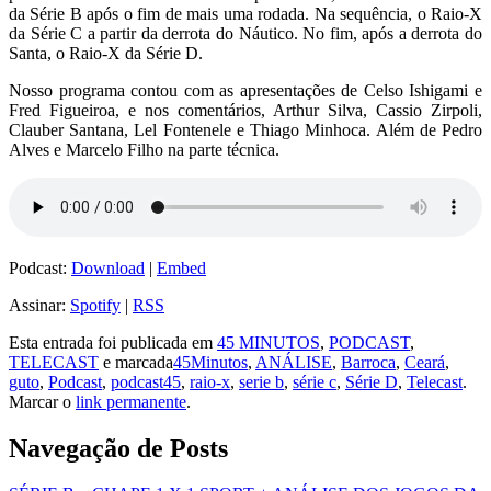
da Série B após o fim de mais uma rodada. Na sequência, o Raio-X
da Série C a partir da derrota do Náutico. No fim, após a derrota do
Santa, o Raio-X da Série D.
Nosso programa contou com as apresentações de Celso Ishigami e
Fred Figueiroa, e nos comentários, Arthur Silva, Cassio Zirpoli,
Clauber Santana, Lel Fontenele e Thiago Minhoca. Além de Pedro
Alves e Marcelo Filho na parte técnica.
Podcast:
Download
|
Embed
Assinar:
Spotify
|
RSS
Esta entrada foi publicada em
45 MINUTOS
,
PODCAST
,
TELECAST
e marcada
45Minutos
,
ANÁLISE
,
Barroca
,
Ceará
,
guto
,
Podcast
,
podcast45
,
raio-x
,
serie b
,
série c
,
Série D
,
Telecast
.
Marcar o
link permanente
.
Navegação de Posts