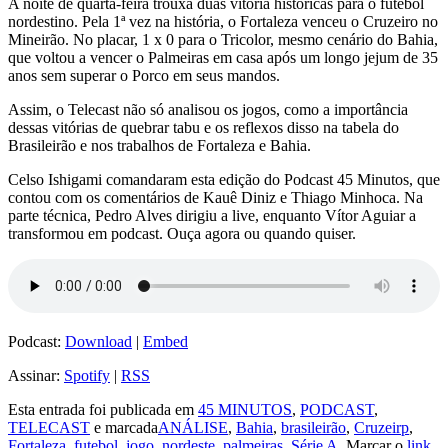
A noite de quarta-feira trouxa duas vitória históricas para o futebol
nordestino. Pela 1ª vez na história, o Fortaleza venceu o Cruzeiro no
Mineirão. No placar, 1 x 0 para o Tricolor, mesmo cenário do Bahia,
que voltou a vencer o Palmeiras em casa após um longo jejum de 35
anos sem superar o Porco em seus mandos.
Assim, o Telecast não só analisou os jogos, como a importância
dessas vitórias de quebrar tabu e os reflexos disso na tabela do
Brasileirão e nos trabalhos de Fortaleza e Bahia.
Celso Ishigami comandaram esta edição do Podcast 45 Minutos, que
contou com os comentários de Kauê Diniz e Thiago Minhoca. Na
parte técnica, Pedro Alves dirigiu a live, enquanto Vítor Aguiar a
transformou em podcast. Ouça agora ou quando quiser.
Podcast:
Download
|
Embed
Assinar:
Spotify
|
RSS
Esta entrada foi publicada em
45 MINUTOS
,
PODCAST
,
TELECAST
e marcada
ANÁLISE
,
Bahia
,
brasileirão
,
Cruzeirp
,
Fortaleza
,
futebol
,
jogo
,
nordeste
,
palmeiras
,
Série A
. Marcar o
link