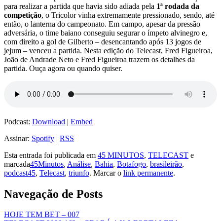
para realizar a partida que havia sido adiada pela
1ª rodada da
competição
, o Tricolor vinha extremamente pressionado, sendo, até
então, o lanterna do campeonato. Em campo, apesar da pressão
adversária, o time baiano conseguiu segurar o ímpeto alvinegro e,
com direito a gol de Gilberto – desencantando após 13 jogos de
jejum – venceu a partida. Nesta edição do Telecast, Fred Figueiroa,
João de Andrade Neto e Fred Figueiroa trazem os detalhes da
partida. Ouça agora ou quando quiser.
Podcast:
Download
|
Embed
Assinar:
Spotify
|
RSS
Esta entrada foi publicada em
45 MINUTOS
,
TELECAST
e
marcada
45Minutos
,
Análise
,
Bahia
,
Botafogo
,
brasileirão
,
podcast45
,
Telecast
,
triunfo
. Marcar o
link permanente
.
Navegação de Posts
HOJE TEM BET – 007