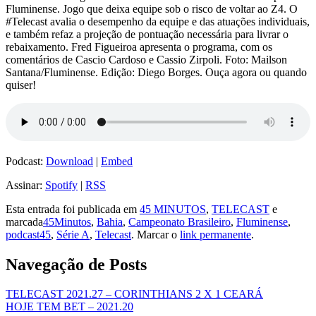
Fluminense. Jogo que deixa equipe sob o risco de voltar ao Z4. O
#Telecast avalia o desempenho da equipe e das atuações individuais,
e também refaz a projeção de pontuação necessária para livrar o
rebaixamento. Fred Figueiroa apresenta o programa, com os
comentários de Cascio Cardoso e Cassio Zirpoli. Foto: Mailson
Santana/Fluminense. Edição: Diego Borges. Ouça agora ou quando
quiser!
Podcast:
Download
|
Embed
Assinar:
Spotify
|
RSS
Esta entrada foi publicada em
45 MINUTOS
,
TELECAST
e
marcada
45Minutos
,
Bahia
,
Campeonato Brasileiro
,
Fluminense
,
podcast45
,
Série A
,
Telecast
. Marcar o
link permanente
.
Navegação de Posts
TELECAST 2021.27 – CORINTHIANS 2 X 1 CEARÁ
HOJE TEM BET – 2021.20