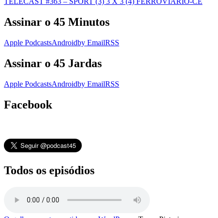
TELECAST #363 – SPORT (3) 3 X 3 (4) FERROVIÁRIO-CE
Assinar o 45 Minutos
Apple Podcasts
Android
by Email
RSS
Assinar o 45 Jardas
Apple Podcasts
Android
by Email
RSS
Facebook
Todos os episódios