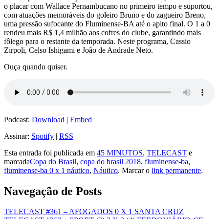
o placar com Wallace Pernambucano no primeiro tempo e suportou,
com atuações memoráveis do goleiro Bruno e do zagueiro Breno,
uma pressão sufocante do Fluminense-BA até o apito final. O 1 a 0
rendeu mais R$ 1,4 milhão aos cofres do clube, garantindo mais
fôlego para o restante da temporada. Neste programa, Cassio
Zirpoli, Celso Ishigami e João de Andrade Neto.
Ouça quando quiser.
Podcast:
Download
|
Embed
Assinar:
Spotify
|
RSS
Esta entrada foi publicada em
45 MINUTOS
,
TELECAST
e
marcada
Copa do Brasil
,
copa do brasil 2018
,
fluminense-ba
,
fluminense-ba 0 x 1 náutico
,
Náutico
. Marcar o
link permanente
.
Navegação de Posts
TELECAST #361 – AFOGADOS 0 X 1 SANTA CRUZ