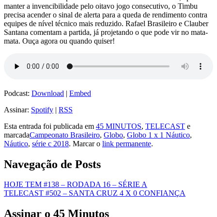
manter a invencibilidade pelo oitavo jogo consecutivo, o Timbu
precisa acender o sinal de alerta para a queda de rendimento contra
equipes de nível técnico mais reduzido. Rafael Brasileiro e Clauber
Santana comentam a partida, já projetando o que pode vir no mata-
mata. Ouça agora ou quando quiser!
Podcast:
Download
|
Embed
Assinar:
Spotify
|
RSS
Esta entrada foi publicada em
45 MINUTOS
,
TELECAST
e
marcada
Campeonato Brasileiro
,
Globo
,
Globo 1 x 1 Náutico
,
Náutico
,
série c 2018
. Marcar o
link permanente
.
Navegação de Posts
HOJE TEM #138 – RODADA 16 – SÉRIE A
TELECAST #502 – SANTA CRUZ 4 X 0 CONFIANÇA
Assinar o 45 Minutos