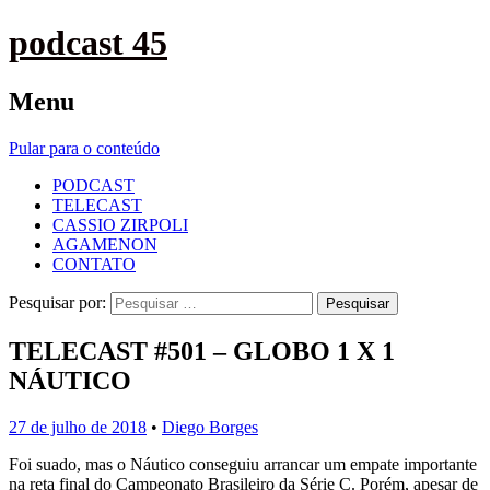
podcast 45
Menu
Pular para o conteúdo
PODCAST
TELECAST
CASSIO ZIRPOLI
AGAMENON
CONTATO
Pesquisar por:
TELECAST #501 – GLOBO 1 X 1
NÁUTICO
27 de julho de 2018
•
Diego Borges
Foi suado, mas o Náutico conseguiu arrancar um empate importante
na reta final do Campeonato Brasileiro da Série C. Porém, apesar de