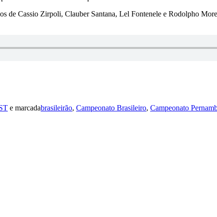
s de Cassio Zirpoli, Clauber Santana, Lel Fontenele e Rodolpho Moreir
ST
e marcada
brasileirão
,
Campeonato Brasileiro
,
Campeonato Pernam