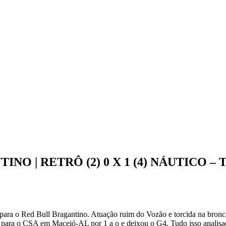
NO | RETRÔ (2) 0 X 1 (4) NÁUTICO – 
 para o Red Bull Bragantino. Atuação ruim do Vozão e torcida na bron
deu para o CSA em Maceió-AL por 1 a o e deixou o G4. Tudo isso anali