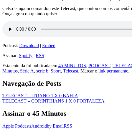
Celso Ishigami comandou este Telecast, que contou com os comentário
Ouça agora ou quando quiser.
Podcast:
Download
|
Embed
Assinar:
Spotify
|
RSS
Esta entrada foi publicada em
45 MINUTOS
,
PODCAST
,
TELECA
Minutos
,
Série A
,
serie b
,
Sport
,
Telecast
. Marcar o
link permanente
.
Navegação de Posts
TELECAST – ITUANO 1 X 0 BAHIA
TELECAST – CORINTHIANS 1 X 0 FORTALEZA
Assinar o 45 Minutos
Apple Podcasts
Android
by Email
RSS