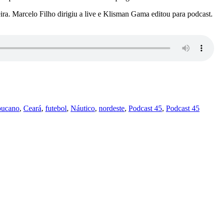
a. Marcelo Filho dirigiu a live e Klisman Gama editou para podcast.
bucano
,
Ceará
,
futebol
,
Náutico
,
nordeste
,
Podcast 45
,
Podcast 45