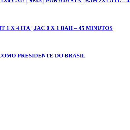
 1X0 CAU | NE45 | POR 0X0 STA | BAH 2X1 ATL –
IT 1 X 4 ITA | JAC 0 X 1 BAH – 45 MINUTOS
COMO PRESIDENTE DO BRASIL