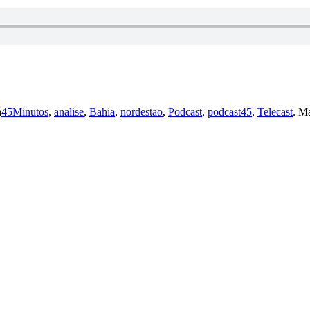
a
45Minutos
,
analise
,
Bahia
,
nordestao
,
Podcast
,
podcast45
,
Telecast
. M