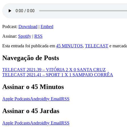
Podcast:
Download
|
Embed
Assinar:
Spotify
|
RSS
Esta entrada foi publicada em
45 MINUTOS
,
TELECAST
e marcad
Navegação de Posts
TELECAST 2021.39 – VITÓRIA 2 X 0 SANTA CRUZ
TELECAST 2021.41 – SPORT 1 X 1 SAMPAIO CORRÊA
Assinar o 45 Minutos
Apple Podcasts
Android
by Email
RSS
Assinar o 45 Jardas
Apple Podcasts
Android
by Email
RSS