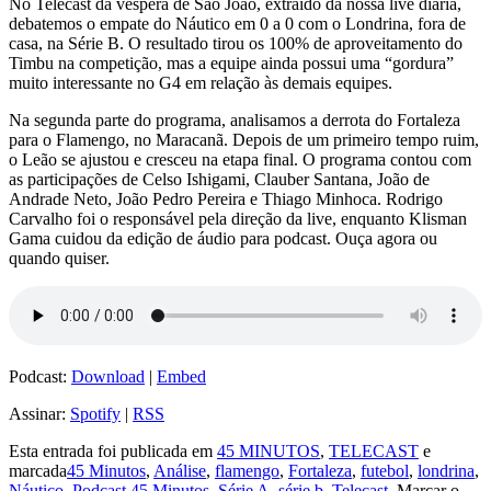
No Telecast da véspera de São João, extraído da nossa live diária,
debatemos o empate do Náutico em 0 a 0 com o Londrina, fora de
casa, na Série B. O resultado tirou os 100% de aproveitamento do
Timbu na competição, mas a equipe ainda possui uma “gordura”
muito interessante no G4 em relação às demais equipes.
Na segunda parte do programa, analisamos a derrota do Fortaleza
para o Flamengo, no Maracanã. Depois de um primeiro tempo ruim,
o Leão se ajustou e cresceu na etapa final. O programa contou com
as participações de Celso Ishigami, Clauber Santana, João de
Andrade Neto, João Pedro Pereira e Thiago Minhoca. Rodrigo
Carvalho foi o responsável pela direção da live, enquanto Klisman
Gama cuidou da edição de áudio para podcast. Ouça agora ou
quando quiser.
Podcast:
Download
|
Embed
Assinar:
Spotify
|
RSS
Esta entrada foi publicada em
45 MINUTOS
,
TELECAST
e
marcada
45 Minutos
,
Análise
,
flamengo
,
Fortaleza
,
futebol
,
londrina
,
Náutico
,
Podcast 45 Minutos
,
Série A
,
série b
,
Telecast
. Marcar o