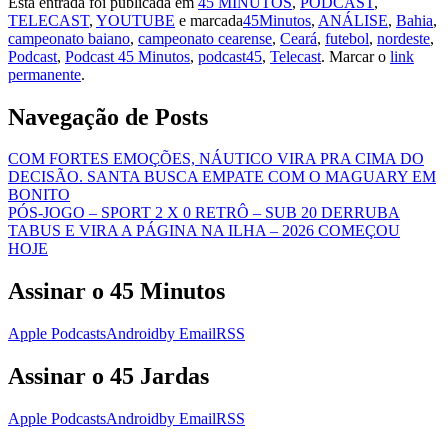
Esta entrada foi publicada em
45 MINUTOS
,
PODCAST
,
TELECAST
,
YOUTUBE
e marcada
45Minutos
,
ANÁLISE
,
Bahia
,
campeonato baiano
,
campeonato cearense
,
Ceará
,
futebol
,
nordeste
,
Podcast
,
Podcast 45 Minutos
,
podcast45
,
Telecast
. Marcar o
link
permanente
.
Navegação de Posts
COM FORTES EMOÇÕES, NÁUTICO VIRA PRA CIMA DO
DECISÃO. SANTA BUSCA EMPATE COM O MAGUARY EM
BONITO
PÓS-JOGO – SPORT 2 X 0 RETRÔ – SUB 20 DERRUBA
TABUS E VIRA A PÁGINA NA ILHA – 2026 COMEÇOU
HOJE
Assinar o 45 Minutos
Apple Podcasts
Android
by Email
RSS
Assinar o 45 Jardas
Apple Podcasts
Android
by Email
RSS