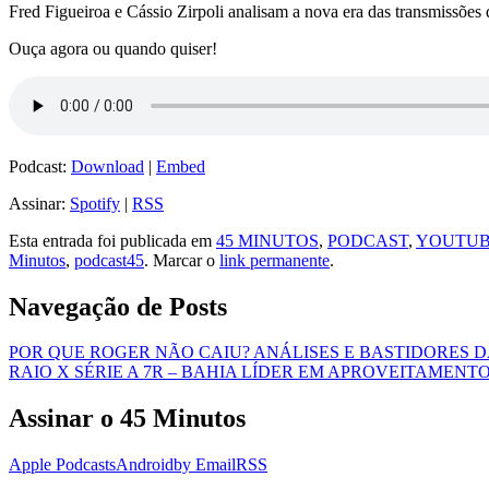
Fred Figueiroa e Cássio Zirpoli analisam a nova era das transmissõe
Ouça agora ou quando quiser!
Podcast:
Download
|
Embed
Assinar:
Spotify
|
RSS
Esta entrada foi publicada em
45 MINUTOS
,
PODCAST
,
YOUTU
Minutos
,
podcast45
. Marcar o
link permanente
.
Navegação de Posts
POR QUE ROGER NÃO CAIU? ANÁLISES E BASTIDORES 
RAIO X SÉRIE A 7R – BAHIA LÍDER EM APROVEITAMEN
Assinar o 45 Minutos
Apple Podcasts
Android
by Email
RSS