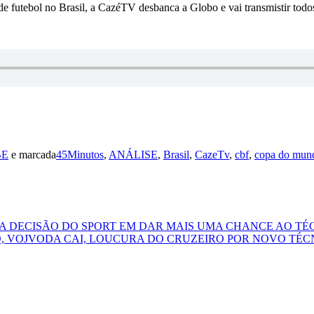
s de futebol no Brasil, a CazéTV desbanca a Globo e vai transmistir to
BE
e marcada
45Minutos
,
ANÁLISE
,
Brasil
,
CazeTv
,
cbf
,
copa do mun
DA DECISÃO DO SPORT EM DAR MAIS UMA CHANCE AO TÉ
TO, VOJVODA CAI, LOUCURA DO CRUZEIRO POR NOVO TÉC