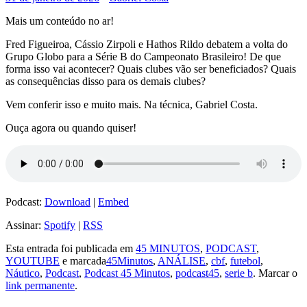
Mais um conteúdo no ar!
Fred Figueiroa, Cássio Zirpoli e Hathos Rildo debatem a volta do
Grupo Globo para a Série B do Campeonato Brasileiro! De que
forma isso vai acontecer? Quais clubes vão ser beneficiados? Quais
as consequências disso para os demais clubes?
Vem conferir isso e muito mais. Na técnica, Gabriel Costa.
Ouça agora ou quando quiser!
Podcast:
Download
|
Embed
Assinar:
Spotify
|
RSS
Esta entrada foi publicada em
45 MINUTOS
,
PODCAST
,
YOUTUBE
e marcada
45Minutos
,
ANÁLISE
,
cbf
,
futebol
,
Náutico
,
Podcast
,
Podcast 45 Minutos
,
podcast45
,
serie b
. Marcar o
link permanente
.