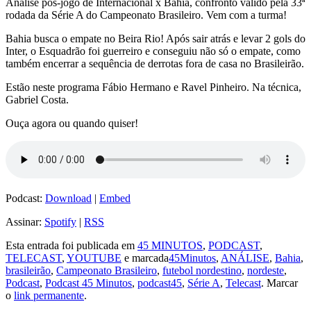
Análise pós-jogo de Internacional x Bahia, confronto válido pela 33ª
rodada da Série A do Campeonato Brasileiro. Vem com a turma!
Bahia busca o empate no Beira Rio! Após sair atrás e levar 2 gols do
Inter, o Esquadrão foi guerreiro e conseguiu não só o empate, como
também encerrar a sequência de derrotas fora de casa no Brasileirão.
Estão neste programa Fábio Hermano e Ravel Pinheiro. Na técnica,
Gabriel Costa.
Ouça agora ou quando quiser!
Podcast:
Download
|
Embed
Assinar:
Spotify
|
RSS
Esta entrada foi publicada em
45 MINUTOS
,
PODCAST
,
TELECAST
,
YOUTUBE
e marcada
45Minutos
,
ANÁLISE
,
Bahia
,
brasileirão
,
Campeonato Brasileiro
,
futebol nordestino
,
nordeste
,
Podcast
,
Podcast 45 Minutos
,
podcast45
,
Série A
,
Telecast
. Marcar
o
link permanente
.