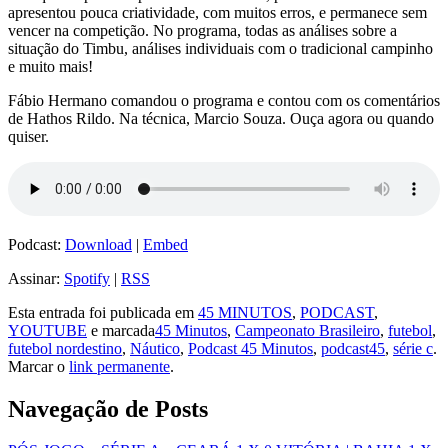
apresentou pouca criatividade, com muitos erros, e permanece sem
vencer na competição. No programa, todas as análises sobre a
situação do Timbu, análises individuais com o tradicional campinho
e muito mais!
Fábio Hermano comandou o programa e contou com os comentários
de Hathos Rildo. Na técnica, Marcio Souza. Ouça agora ou quando
quiser.
Podcast:
Download
|
Embed
Assinar:
Spotify
|
RSS
Esta entrada foi publicada em
45 MINUTOS
,
PODCAST
,
YOUTUBE
e marcada
45 Minutos
,
Campeonato Brasileiro
,
futebol
,
futebol nordestino
,
Náutico
,
Podcast 45 Minutos
,
podcast45
,
série c
.
Marcar o
link permanente
.
Navegação de Posts