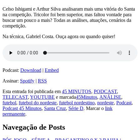
Celso Ishigami e Arthur Silva analisaram mais uma vitória do Santa
na competição. Tricolor foi bem superior, mas faltou vontade para
buscar um pouco a mais? Todas as análises, atuações, cenários da
competição.
Na técnica, Gabriel Costa. Ouça agora ou quando quiser!
Podcast:
Download
|
Embed
Assinar:
Spotify
|
RSS
Esta entrada foi publicada em
45 MINUTOS
,
PODCAST
,
TELECAST
,
YOUTUBE
e marcada
45Minutos
,
ANÁLISE
,
futebol
,
futebol do nordeste
,
futebol nordestino
,
nordeste
,
Podcast
,
Podcast 45 Minutos
,
Santa Cruz
,
Série D
. Marcar o
link
permanente
.
Navegação de Posts