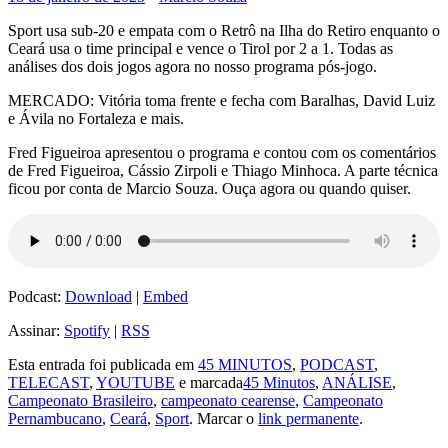
Sport usa sub-20 e empata com o Retrô na Ilha do Retiro enquanto o
Ceará usa o time principal e vence o Tirol por 2 a 1. Todas as
análises dos dois jogos agora no nosso programa pós-jogo.
MERCADO: Vitória toma frente e fecha com Baralhas, David Luiz
e Ávila no Fortaleza e mais.
Fred Figueiroa apresentou o programa e contou com os comentários
de Fred Figueiroa, Cássio Zirpoli e Thiago Minhoca. A parte técnica
ficou por conta de Marcio Souza. Ouça agora ou quando quiser.
Podcast:
Download
|
Embed
Assinar:
Spotify
|
RSS
Esta entrada foi publicada em
45 MINUTOS
,
PODCAST
,
TELECAST
,
YOUTUBE
e marcada
45 Minutos
,
ANÁLISE
,
Campeonato Brasileiro
,
campeonato cearense
,
Campeonato
Pernambucano
,
Ceará
,
Sport
. Marcar o
link permanente
.