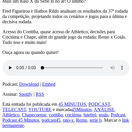
Mais um Raio X da Série B no ar! O último?
Fred Figueiroa e Hathos Rildo analisam os resultados da 37ª rodada
da competição, projetando todos os cenários e jogos para a última e
decisiva rodada.
Acesso do Coritiba, quase acesso de Athletico, decisões para
Criciúma e Chape, além do grande jogo da rodada: Remo x Goiás.
Tudo isso e muito mais!
Ouça agora ou quando quiser!
Podcast:
Download
|
Embed
Assinar:
Spotify
|
RSS
Esta entrada foi publicada em
45 MINUTOS
,
PODCAST
,
TELECAST
,
YOUTUBE
e marcada
45Minutos
,
ANÁLISE
,
Athletico
,
Chapecoense
,
coritiba
,
criciúma
,
futebol
,
goiás
,
Podcast
,
Podcast 45 Minutos
,
podcast45
,
raio-x
,
Remo
,
serie b
. Marcar o
link
permanente
.