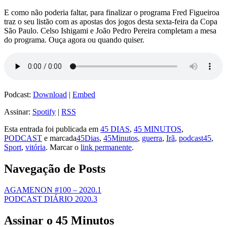
E como não poderia faltar, para finalizar o programa Fred Figueiroa
traz o seu listão com as apostas dos jogos desta sexta-feira da Copa
São Paulo.
Celso Ishigami e João Pedro Pereira completam a mesa
do programa. Ouça agora ou quando quiser.
Podcast:
Download
|
Embed
Assinar:
Spotify
|
RSS
Esta entrada foi publicada em
45 DIAS
,
45 MINUTOS
,
PODCAST
e marcada
45Dias
,
45Minutos
,
guerra
,
Irã
,
podcast45
,
Sport
,
vitória
. Marcar o
link permanente
.
Navegação de Posts
AGAMENON #100 – 2020.1
PODCAST DIÁRIO 2020.3
Assinar o 45 Minutos