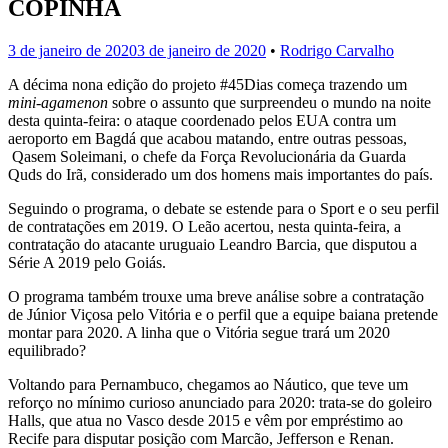
COPINHA
3 de janeiro de 2020
3 de janeiro de 2020
•
Rodrigo Carvalho
A décima nona edição do projeto #45Dias começa trazendo um
mini-agamenon
sobre o assunto que surpreendeu o mundo na noite
desta quinta-feira: o ataque coordenado pelos EUA contra um
aeroporto em Bagdá que acabou matando, entre outras pessoas,
Qasem Soleimani, o chefe da Força Revolucionária da Guarda
Quds do Irã, considerado um dos homens mais importantes do país.
Seguindo o programa, o debate se estende para o Sport e o seu perfil
de contratações em 2019. O Leão acertou, nesta quinta-feira, a
contratação do atacante uruguaio Leandro Barcia, que disputou a
Série A 2019 pelo Goiás.
O programa também trouxe uma breve análise sobre a contratação
de Júnior Viçosa pelo Vitória e o perfil que a equipe baiana pretende
montar para 2020. A linha que o Vitória segue trará um 2020
equilibrado?
Voltando para Pernambuco, chegamos ao Náutico, que teve um
reforço no mínimo curioso anunciado para 2020: trata-se do goleiro
Halls, que atua no Vasco desde 2015 e vêm por empréstimo ao
Recife para disputar posição com Marcão, Jefferson e Renan.