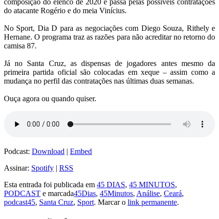
composição do elenco de 2020 e passa pelas possíveis contratações
do atacante Rogério e do meia Vinícius.
No Sport, Dia D para as negociações com Diego Souza, Rithely e
Hernane. O programa traz as razões para não acreditar no retorno do
camisa 87.
Já no Santa Cruz, as dispensas de jogadores antes mesmo da
primeira partida oficial são colocadas em xeque – assim como a
mudança no perfil das contratações nas últimas duas semanas.
Ouça agora ou quando quiser.
Podcast:
Download
|
Embed
Assinar:
Spotify
|
RSS
Esta entrada foi publicada em
45 DIAS
,
45 MINUTOS
,
PODCAST
e marcada
45Dias
,
45Minutos
,
Análise
,
Ceará
,
podcast45
,
Santa Cruz
,
Sport
. Marcar o
link permanente
.