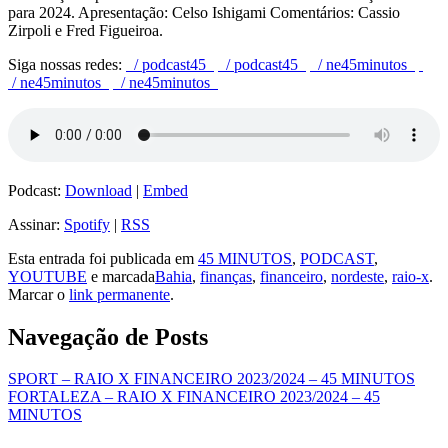
para 2024.
Apresentação: Celso Ishigami Comentários: Cassio
Zirpoli e Fred Figueiroa.
Siga nossas redes:
/ podcast45
/ podcast45
/ ne45minutos
/ ne45minutos
/ ne45minutos
Podcast:
Download
|
Embed
Assinar:
Spotify
|
RSS
Esta entrada foi publicada em
45 MINUTOS
,
PODCAST
,
YOUTUBE
e marcada
Bahia
,
finanças
,
financeiro
,
nordeste
,
raio-x
.
Marcar o
link permanente
.
Navegação de Posts
SPORT – RAIO X FINANCEIRO 2023/2024 – 45 MINUTOS
FORTALEZA – RAIO X FINANCEIRO 2023/2024 – 45
MINUTOS