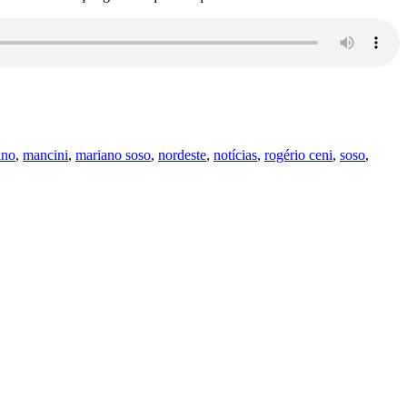
ino
,
mancini
,
mariano soso
,
nordeste
,
notícias
,
rogério ceni
,
soso
,