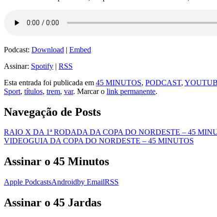
Podcast:
Download
|
Embed
Assinar:
Spotify
|
RSS
Esta entrada foi publicada em
45 MINUTOS
,
PODCAST
,
YOUTU
Sport
,
títulos
,
trem
,
var
. Marcar o
link permanente
.
Navegação de Posts
RAIO X DA 1ª RODADA DA COPA DO NORDESTE – 45 MIN
VIDEOGUIA DA COPA DO NORDESTE – 45 MINUTOS
Assinar o 45 Minutos
Apple Podcasts
Android
by Email
RSS
Assinar o 45 Jardas