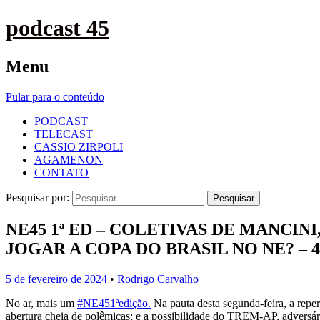
podcast 45
Menu
Pular para o conteúdo
PODCAST
TELECAST
CASSIO ZIRPOLI
AGAMENON
CONTATO
Pesquisar por:
NE45 1ª ED – COLETIVAS DE MANCINI
JOGAR A COPA DO BRASIL NO NE? – 
5 de fevereiro de 2024
•
Rodrigo Carvalho
No ar, mais um
#NE451ªedição.
Na pauta desta segunda-feira, a repe
abertura cheia de polêmicas; e a possibilidade do TREM-AP, adversári