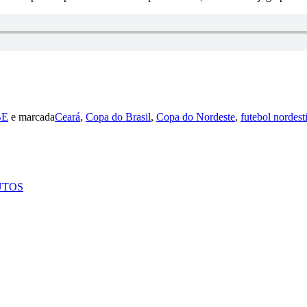
BE
e marcada
Ceará
,
Copa do Brasil
,
Copa do Nordeste
,
futebol nordest
UTOS