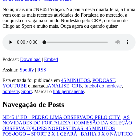
No ar, mais um #NE451ªedição. Na pauta desta quarta-feira, a turma
vem com as mais recentes atividades do Fortaleza no mercado, a
conquista da vaga na semi do Nordestão pelo CRB, o retorno de
Chigo ao Sport e muito mais. Ouça agora ou quando quiser.
Podcast:
Download
|
Embed
Assinar:
Spotify
|
RSS
Esta entrada foi publicada em
45 MINUTOS
,
PODCAST
,
YOUTUBE
e marcada
ANÁLISE
,
CRB
,
futebol do nordeste
,
nordeste
,
Sport
. Marcar o
link permanente
.
Navegação de Posts
NE45 1ª ED – PEDRO LIMA OBSERVADO PELO CITY | AS
NOVIDADES DO FORTALEZA | COMISSÃO DA SELEÇÃO
OBSERVA EQUIPES NORDESTINAS- 45 MINUTOS
PÓS-JOGO – SPORT 2 X 1 CEARÁ | BAHIA 3 X 0 NÁUTICO