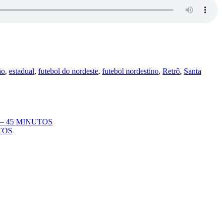
ão
,
estadual
,
futebol do nordeste
,
futebol nordestino
,
Retrô
,
Santa
– 45 MINUTOS
TOS