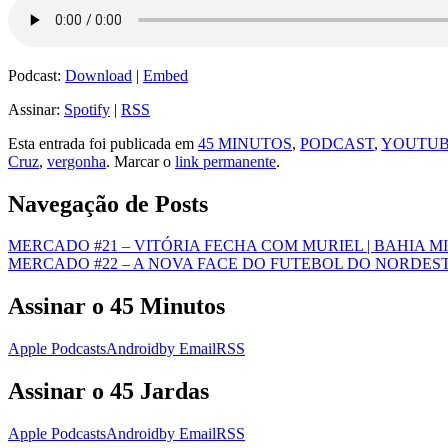
Podcast:
Download
|
Embed
Assinar:
Spotify
|
RSS
Esta entrada foi publicada em
45 MINUTOS
,
PODCAST
,
YOUTU
Cruz
,
vergonha
. Marcar o
link permanente
.
Navegação de Posts
MERCADO #21 – VITÓRIA FECHA COM MURIEL | BAHIA M
MERCADO #22 – A NOVA FACE DO FUTEBOL DO NORDEST
Assinar o 45 Minutos
Apple Podcasts
Android
by Email
RSS
Assinar o 45 Jardas
Apple Podcasts
Android
by Email
RSS