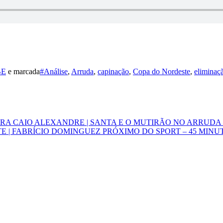
BE
e marcada
#Análise
,
Arruda
,
capinação
,
Copa do Nordeste
,
eliminaç
IRA CAIO ALEXANDRE | SANTA E O MUTIRÃO NO ARRUDA 
E | FABRÍCIO DOMINGUEZ PRÓXIMO DO SPORT – 45 MINU