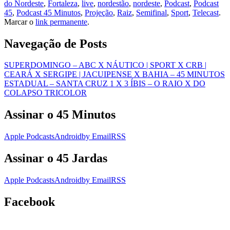
do Nordeste
,
Fortaleza
,
live
,
nordestão
,
nordeste
,
Podcast
,
Podcast
45
,
Podcast 45 Minutos
,
Projeção
,
Raiz
,
Semifinal
,
Sport
,
Telecast
.
Marcar o
link permanente
.
Navegação de Posts
SUPERDOMINGO – ABC X NÁUTICO | SPORT X CRB |
CEARÁ X SERGIPE | JACUIPENSE X BAHIA – 45 MINUTOS
ESTADUAL – SANTA CRUZ 1 X 3 ÍBIS – O RAIO X DO
COLAPSO TRICOLOR
Assinar o 45 Minutos
Apple Podcasts
Android
by Email
RSS
Assinar o 45 Jardas
Apple Podcasts
Android
by Email
RSS
Facebook