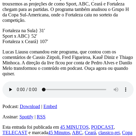
trouxemos as projeções de como Sport, ABC, Ceará e Fortaleza
chegam para as partidas. O programa também analisou o Grupo H
da Copa Sul-Americana, onde o Fortaleza caiu no sorteio da
competição.
Fortaleza na Sula} 31′
Sport x ABC} 52′
Fortaleza x Ceará} 107′
Lucas Liausu comandou este programa, que contou com os
comentários de Cassio Zirpoli, Fred Figueiroa, Kauê Diniz e Thiago
Minhoca. A direção da live ficou por conta de Pedro Alves e Danilo
Melo transformou o conteúdo em podcast. Ouça agora ou quando
quiser.
Podcast:
Download
|
Embed
Assinar:
Spotify
|
RSS
Esta entrada foi publicada em
45 MINUTOS
,
PODCAST
,
TELECAST
e marcada
45 Minutos
,
ABC
,
Ceará
,
classico-rei
,
Copa