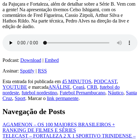
da Pajuçara e Fortaleza, além de detalhar sobre a Série B. Vem com
a gente! Na apresentação tivemos Celso Ishigami, com os
comentários de Fred Figueiroa, Cassio Zirpoli, Arthur Silva e
Hathos Rildo. Na parte técnica, Pedro Alves na direção da live e
edição de áudio.
Podcast:
Download
|
Embed
Assinar:
Spotify
|
RSS
Esta entrada foi publicada em
45 MINUTOS
,
PODCAST
,
YOUTUBE
e marcada
ANÁLISE
,
Ceará
,
CRB
,
futebol do
nordeste
,
futebol nordestino
,
Futebol Pernambucano
,
Náutico
,
Santa
Cruz
,
Sport
. Marcar o
link permanente
.
Navegação de Posts
AGAMENON – OS 100 MAIORES BRASILEIROS +
RANKING DE FILMES E SÉRIES
TELECAST – FORTALEZA 2 X 1 SPORTIVO TRINIDENSE –