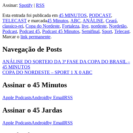
Assinar:
Spotify
|
RSS
Esta entrada foi publicada em
45 MINUTOS
,
PODCAST
,
TELECAST
e marcada
45 Minutos
,
ABC
,
ANÁLISE
,
Ceará
,
classico-rei
,
Copa do Nordeste
,
Fortaleza
,
live
,
nordeste
,
Nordetão
,
Podcast
,
Podcast 45
,
Podcast 45 Minutos
,
Semifinal
,
Sport
,
Telecast
.
Marcar o
link permanente
.
Navegação de Posts
ANÁLISE DO SORTEIO DA 3ª FASE DA COPA DO BRASIL –
45 MINUTOS
COPA DO NORDESTE – SPORT 1 X 0 ABC
Assinar o 45 Minutos
Apple Podcasts
Android
by Email
RSS
Assinar o 45 Jardas
Apple Podcasts
Android
by Email
RSS