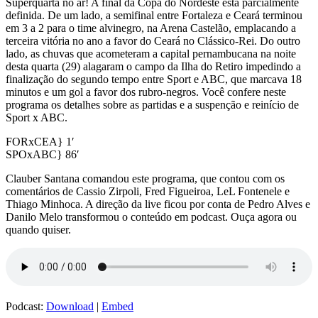
Superquarta no ar! A final da Copa do Nordeste está parcialmente
definida. De um lado, a semifinal entre Fortaleza e Ceará terminou
em 3 a 2 para o time alvinegro, na Arena Castelão, emplacando a
terceira vitória no ano a favor do Ceará no Clássico-Rei. Do outro
lado, as chuvas que acometeram a capital pernambucana na noite
desta quarta (29) alagaram o campo da Ilha do Retiro impedindo a
finalização do segundo tempo entre Sport e ABC, que marcava 18
minutos e um gol a favor dos rubro-negros. Você confere neste
programa os detalhes sobre as partidas e a suspenção e reinício de
Sport x ABC.
FORxCEA} 1′
SPOxABC} 86′
Clauber Santana comandou este programa, que contou com os
comentários de Cassio Zirpoli, Fred Figueiroa, LeL Fontenele e
Thiago Minhoca. A direção da live ficou por conta de Pedro Alves e
Danilo Melo transformou o conteúdo em podcast. Ouça agora ou
quando quiser.
Podcast:
Download
|
Embed