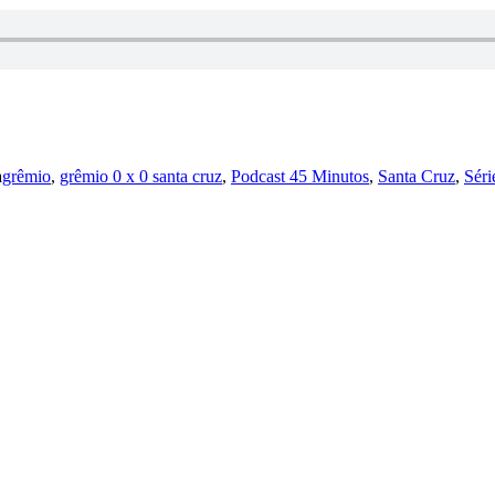
a
grêmio
,
grêmio 0 x 0 santa cruz
,
Podcast 45 Minutos
,
Santa Cruz
,
Séri