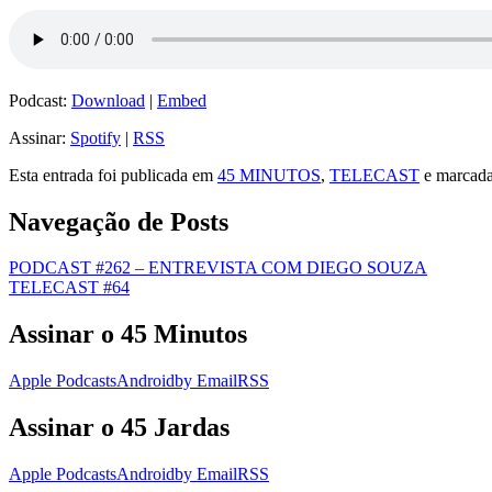
Podcast:
Download
|
Embed
Assinar:
Spotify
|
RSS
Esta entrada foi publicada em
45 MINUTOS
,
TELECAST
e marcad
Navegação de Posts
PODCAST #262 – ENTREVISTA COM DIEGO SOUZA
TELECAST #64
Assinar o 45 Minutos
Apple Podcasts
Android
by Email
RSS
Assinar o 45 Jardas
Apple Podcasts
Android
by Email
RSS