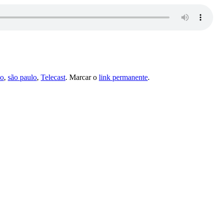
lo
,
são paulo
,
Telecast
. Marcar o
link permanente
.