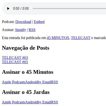
Podcast:
Download
|
Embed
Assinar:
Spotify
|
RSS
Esta entrada foi publicada em
45 MINUTOS
,
TELECAST
e marcad
Navegação de Posts
TELECAST #63
TELECAST #65
Assinar o 45 Minutos
Apple Podcasts
Android
by Email
RSS
Assinar o 45 Jardas
Apple Podcasts
Android
by Email
RSS